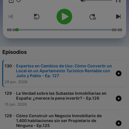
1
x
aprender a construir tu patrimonio inmobiliario desde 0 y ser
Volumen
LIBRE. Más información en: http://www.germanjover.com/
00:00
00:00
Episodios
-
130
Expertos en Cambios de Uso: Cómo Convertir un
Local en un Apartamento Turístico Rentable con
Julio y Pablo - Ep. 127
29 jun. 2026
-
129
La Verdad sobre las Subastas Inmobiliarias en
España: ¿merece la pena invertir? - Ep.126
15 jun. 2026
-
128
Cómo Construir un Negocio Inmobiliario de
1.400 habitaciones sin ser Propietario de
Ninguna - Ep.125