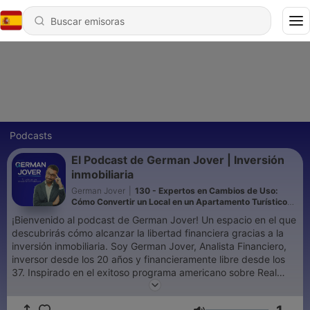
Podcasts
El Podcast de German Jover | Inversión
inmobiliaria
German Jover
|
130 - Expertos en Cambios de Uso:
Cómo Convertir un Local en un Apartamento Turístico
Rentable con Julio y Pablo - Ep. 127
¡Bienvenido al podcast de German Jover! Un espacio en el que
descubrirás cómo alcanzar la libertad financiera gracias a la
inversión inmobiliaria. Soy German Jover, Analista Financiero,
inversor desde los 20 años y financieramente libre desde los
37. Inspirado en el exitoso programa americano sobre Real
Estate, Bigger Pockets, aquí podrás escuchar mi experiencia y
la de otros inversores exitosos. De esta manera, podrás